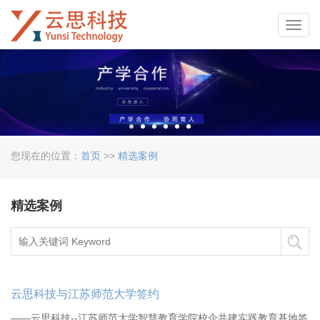
Toggl
navig
您现在的位置：
首页
>>
精选案例
精选案例
云思科技与江苏师范大学签约
——云思科技--江苏师范大学智慧教育学院校企共建实践教育基地签