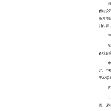
程建设
高素质
训内容
备综合
容。申
于
32
学
案、课