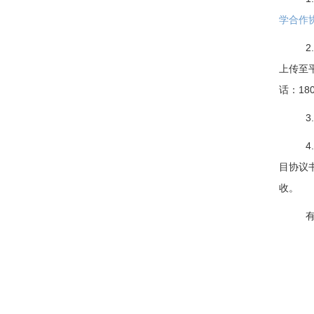
学合作
上传至
话：
18
目协议
收。