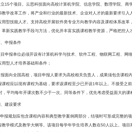
设立
15
个项目。云思科技面向高校计算机学院、信息学院、数理学院、商
和教学改革工作，将产业和行业的最新技术、企业对人才的最新要求引入
应用型技能人才。支持高校开展软件类专业方向教学内容及课程体系改革
，革新实践教学手段与方法，优化并丰富实践课程教学资源，严格把控人
三、申报条件
项目申报单位必须开设有计算机科学与技术、软件工程、物联网工程、网
应用型人才培养基础和条件；
申报面向全国高校，项目申报人要求为高校相关负责人，成果须包含课程
报课程应以现有课程为基础，要求该课程至少已开设
1
年以上。不接受之
时，平均每年开课次数不少于一次。同等条件下，优先考虑受益面大的课
四、建设要求
1.申报规划应包含课程内容和典型教学案例两部分，结项时可形成完整的
程教学模式及教学大纲等。该项目每学年学生培养人数在
50
人以上。项目