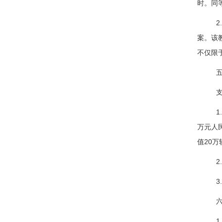
时。同
案。该
不仅限
万元人
值
20
万