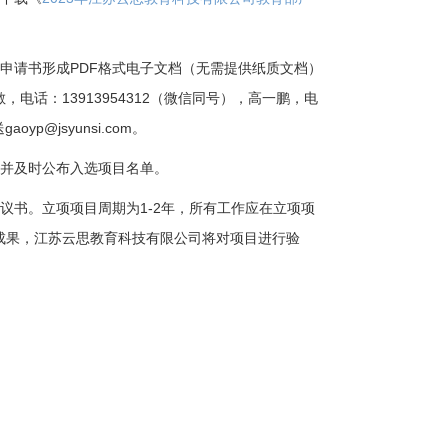
的申请书形成
PDF
格式电子文档（无需提供纸质文档）
话：13913954312（微信同号），高一鹏，电
送
gaoyp@jsyunsi.com。
，并及时公布入选项目名单。
协议书。立项项目周期为
1-2
年，所有工作应在立项项
成果，江苏云思教育科技有限公司将对项目进行验