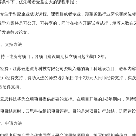
等条件下，优先考虑受益面大的课程申报；
2.专注于对应企业板块课程、课程群或者专业，期望紧贴行业需求和岗位
教学方案将是可公开、可共享的，同时在校内开展试点试行，培养人数在
于发表教改论文。
五、支持办法
支持上述所有项目，各项目建设周期从立项日起为期
1-2
年。
1.经费：江苏云思教育科技有限公司资助入选的新工科建设项目、教学内
民币经费支持，资助入选的师资培训项目每个
2
万元人民币经费支持，实
软硬件支持。
2.云思科技将为立项项目提供必要的支持。在项目开展的
1-2
年期内，保持
3.项目结束时，云思科技组织项目评审。目的是对项目进行总结，巩固建
六、申请办法
1.申报者应在产学合作协同育人平台注册教师用户，填写申报相关信息，