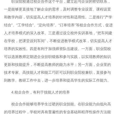
职业院校通过校企合作这个平台，建立起与企业的密切联系，
一是能够更直接地了解企业的需求，及时调整专业设置、课程设置
和教学内容，切实提高人才培养的针对性和适用性。二是推行
“
产学
结合
”
、
“
工学结合
”
、
“
定向培养
”
、
“
订单培养
”
等校企合作方式，促进
人才培养模式的深入改革。三是通过设立校外实训基地，
“
把车间建
在学校，把课堂设到车间
”
，不断促进教学模式改革，切实提高人才
培养的实效性。四是有利于加强师资队伍建设。一方面，职业院校
可以选派教师定期进企业挂职锻炼和参与实践，以实现教师的知识
更新和技能提升，不断提高教师的能力水平；另一方面，企业里的
技术专家、高技能人才和能工巧匠可以到职业院校兼职，直接参与
到教学、教研工作中去，进一步培养和提高学生的实际工作能力。
4.
校企合作，有利于技能人才的培养
校企合作能够培养学生过硬的职业技能。在职业能力由低向高
的培养过程中，学校对具有普遍性的专业基础和程序性操作方法能