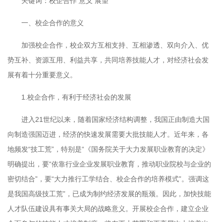
关键词：校企合作
意义
展望
一、校企合作的意义
加强校企合作，校企双方互相支持、互相渗透、双向介入、优
势互补、资源互用、利益共享，共同培养技能人才，对经济社会发
展有着十分重要意义。
1.
校企合作，有利于经济社会的发展
进入
21
世纪以来，随着国家经济结构调整，我国正由制造大国
向制造强国迈进，经济的快速发展需要大批技能人才。近年来，各
地频发
“
技工荒
”
，特别是
“
《国务院关于大力发展职业教育的决定》
明确提出，要
“
依靠行业企业发展职业教育，推动职业院校与企业的
密切结合
”
，要
“
大力推行工学结合、校企合作的培养模式
”
。强调这
是我国高级技工荒
”
，已成为制约经济发展的瓶颈。因此，加快技能
人才队伍建设具有事关大局的战略意义。开展校企合作，建立企业