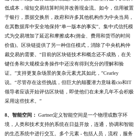
低成本，缩短交易结算时间并改善现金流。如今，信用被置
于银行，票据交换所，政府和许多其他机构作为中央当局，
在其数据库中安全地保持“单一版本的事实”。集中式信托模
式为交易增加了延迟和摩擦成本(佣金、费用和货币的时间
价值)。区块链提供了另一种信任模式，消除了中央机构仲
裁交易的需要。“目前的区块链技术和概念还不成熟，在关
键任务和大规模业务操作中还没有得到充分的理解和验
证。”支持更复杂场景的复杂元素尤其如此，”Cearley
说。“尽管存在这些挑战，但巨大的颠覆潜力意味着cio和IT
领导者应该开始评估区块链，即使他们在未来几年不会积极
采用这些技术。”
8、智能空间：
Gartner定义智能空间是一个物理或数字环
境，人类和技术支持的系统在日益开放，连通，协调和智能
的生态系统中进行交互。多个元素 - 包括人员，流程，服务