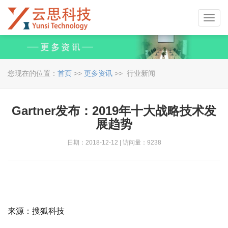
Toggl
navig
您现在的位置：
首页
>>
更多资讯
>> 行业新闻
Gartner发布：2019年十大战略技术发
展趋势
日期：2018-12-12 | 访问量：9238
来源：搜狐科技