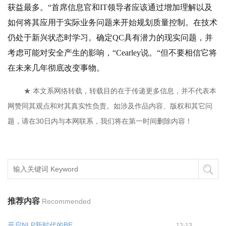
获益最多。“首席信息官和IT领导者应该通过增加理解以及
如何将其应用于实际业务问题来开始规划质量控制。在技术
仍处于新兴状态时学习。确定QC具有潜力的现实问题，并
考虑可能对安全产生的影响，“Cearley说。“但不要相信它将
在未来几年彻底改变事物。
★ 本文系网络转载，转载目的在于传递更多信息，并不代表本
网赞同其观点和对其真实性负责。如涉及作品内容、版权和其它问
题，请在30日内与本网联系，我们将在第一时间删除内容！
推荐内容
Recommended
开启NLP新时代的BE..
12-13